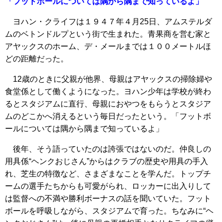
「フットボールについては隅から隅まで知っているよ」
ヨハン・クライフは１９４７年４月25日、アムステルダ
ムのベトンドルプという街で生まれた。青果商を営む家と
アヤックスのホーム、デ・メールまでは１００メートルほ
どの距離だった。
12歳のときに父親が他界、母親はアヤックスの掃除婦や
食堂係として働くようになった。ヨハン少年は学校が終わ
るとスタジアムに直行、母親におやつをもらうとスタジア
ムのどこかへ消えるという毎日だったという。「フットボ
ールについては隅から隅まで知っているよ」
後年、そう語っていたのは誇張ではないのだ。仲良しの
用具係“ヘンクおじさん”からはクラブの歴史や用具の手入
れ、芝生の特徴など、さまざまなことを学んだ。トップチ
ームの選手たちからも可愛がられ、ロッカーに出入りして
は監督への不満や勝利ボーナスの話を聞いていた。フット
ボールを呼吸しながら、スタジアムで育った。ちなみに“ヘ