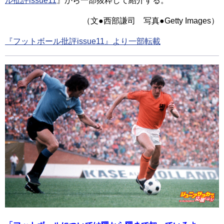
ル批評issue11
』から一部抜粋して紹介する。
（文●西部謙司 写真●Getty Images）
『フットボール批評issue11』より一部転載