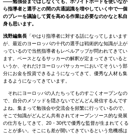
――勉強会まではしなくても、ホワイトボードを使いなが
ら指導者と選手との間の共通認識を増やしていく中で一個
のプレーを議論して質を高める作業は必要なのかなと私自
身も思います。
浅野編集長
「やはり指導者に対する話になってしまいます
が、最近のヨーロッパの十代の選手は戦術的な知識が上が
っているので当然指導者もレベルアップが問われてきてい
ます。ベースとなるサッカーの解釈が定まってきていると
いうか、それだけヨーロッパサッカーにおいてそういう部
分にお金を投資できるようになってきて、優秀な人材も集
まるようになってきています。
それにヨーロッパの人たちってものすごくオープンなの
で、自分のメソッドを隠さないでどんどん発信するんです
よね。集まって勉強会や交流会を頻繁に行っているので、
そこで知識がどんどん共有されてオープンソース的な発展
の仕方をしてきて、20・30代で優秀な監督が生まれてくる
ことが多い。そこにも差が開いてきているという危機感は