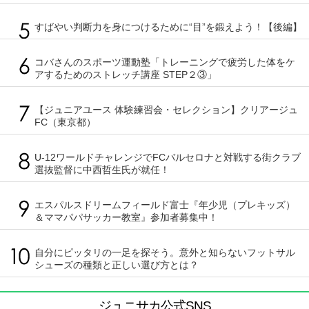
すばやい判断力を身につけるために“目”を鍛えよう！【後編】
コバさんのスポーツ運動塾「トレーニングで疲労した体をケ
アするためのストレッチ講座 STEP２③」
【ジュニアユース 体験練習会・セレクション】クリアージュ
FC（東京都）
U-12ワールドチャレンジでFCバルセロナと対戦する街クラブ
選抜監督に中西哲生氏が就任！
エスパルスドリームフィールド富士『年少児（プレキッズ）
＆ママパパサッカー教室』参加者募集中！
自分にピッタリの一足を探そう。意外と知らないフットサル
シューズの種類と正しい選び方とは？
ジュニサカ公式SNS