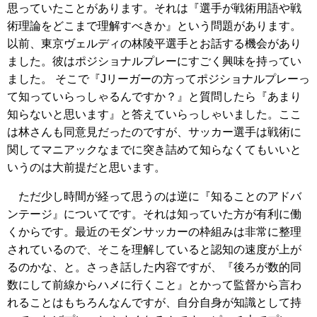
思っていたことがあります。それは『選手が戦術用語や戦
術理論をどこまで理解すべきか』という問題があります。
以前、東京ヴェルディの林陵平選手とお話する機会があり
ました。彼はポジショナルプレーにすごく興味を持ってい
ました。 そこで『Jリーガーの方ってポジショナルプレーっ
て知っていらっしゃるんですか？』と質問したら『あまり
知らないと思います』と答えていらっしゃいました。ここ
は林さんも同意見だったのですが、サッカー選手は戦術に
関してマニアックなまでに突き詰めて知らなくてもいいと
いうのは大前提だと思います。
ただ少し時間が経って思うのは逆に『知ることのアドバ
ンテージ』についてです。それは知っていた方が有利に働
くからです。最近のモダンサッカーの枠組みは非常に整理
されているので、そこを理解していると認知の速度が上が
るのかな、と。さっき話した内容ですが、『後ろが数的同
数にして前線からハメに行くこと』とかって監督から言わ
れることはもちろんなんですが、自分自身が知識として持