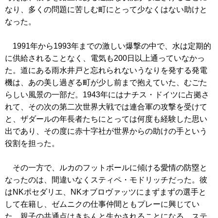
なり、多くの問題に苦しむ町にとって少なくはない助けと
なった。
1991年から1993年までの激しい爆撃の中で、水は定期的
に供給されることなく、電気も200日以上通っていなかっ
た。道にある雨水井戸と忘れられないうなりを発する発電
機は、あの美し過ぎる町が少し前まで抱えていた、むごた
らしい風景の一部だ。1943年にはナチス・ドイツに占拠さ
れて、その次の第二次世界大戦では連合軍の攻撃を受けて
と、ザダールの年長者たちにとっては何度も経験した思い
出であり、その度に赤十字社が世界からの助けの手という
役割を担った。
その一方で、ルカのフットボールに傾ける愛情の防塁と
なったのは、間違いなくスティペ・モドリッチだった。彼
はNKポセダリエ、NKオブロヴァッツにまずまずの選手と
して在籍し、ゼムニクの仕事仲間ともプレーに興じてい
た。親子の共通点はきちんと生かされることになる。ステ