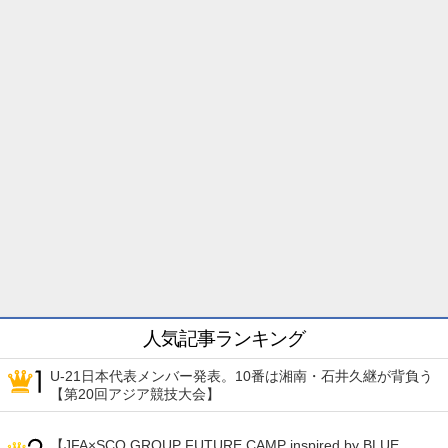
人気記事ランキング
U-21日本代表メンバー発表。10番は湘南・石井久継が背負う
【第20回アジア競技大会】
【JFA×SCO GROUP FUTURE CAMP inspired by BLUE