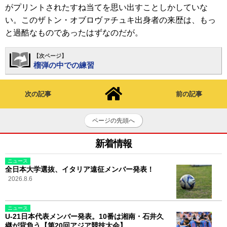
がプリントされたすね当てを思い出すことしかしていな
い。このザトン・オブロヴァチュキ出身者の来歴は、もっ
と過酷なものであったはずなのだが。
【次ページ】
榴弾の中での練習
次の記事
前の記事
ページの先頭へ
新着情報
ニュース
全日本大学選抜、イタリア遠征メンバー発表！
2026.8.6
ニュース
U-21日本代表メンバー発表。10番は湘南・石井久
継が背負う【第20回アジア競技大会】