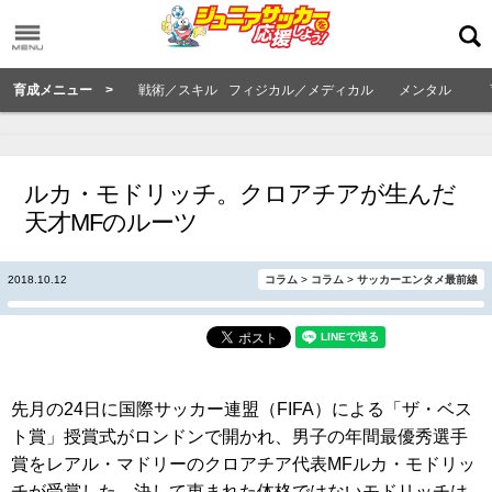
育成メニュー >
戦術／スキル
フィジカル／メディカル
メンタル
ルカ・モドリッチ。クロアチアが生んだ
天才MFのルーツ
2018.10.12
コラム
>
コラム
>
サッカーエンタメ最前線
先月の24日に国際サッカー連盟（FIFA）による「ザ・ベス
ト賞」授賞式がロンドンで開かれ、男子の年間最優秀選手
賞をレアル・マドリーのクロアチア代表MFルカ・モドリッ
チが受賞した。決して恵まれた体格ではないモドリッチは