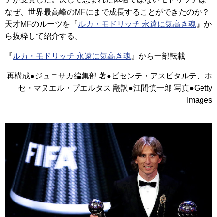
なぜ、世界最高峰のMFにまで成長することができたのか？
天才MFのルーツを『
ルカ・モドリッチ 永遠に気高き魂
』か
ら抜粋して紹介する。
『
ルカ・モドリッチ 永遠に気高き魂
』から一部転載
再構成●ジュニサカ編集部 著●ビセンテ・アスピタルテ、ホ
セ・マヌエル・プエルタス 翻訳●江間慎一郎 写真●Getty
Images