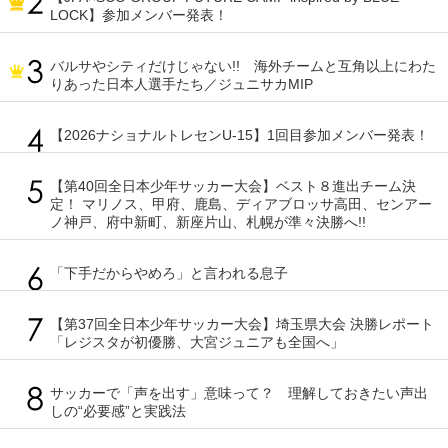
LOCK】参加メンバー発表！
バルサやシティだけじゃない!! 海外チームと互角以上にわた
りあった日本人選手たち／ジュニサカMIP
【2026ナショナルトレセンU-15】1回目参加メンバー発表！
【第40回全日本少年サッカー大会】ベスト８進出チーム決
定！ マリノス、甲府、鹿島、ディアブロッサ高田、センアー
ノ神戸、府中新町、新座片山、札幌が準々決勝へ!!
「下手だからやめろ」と言われる息子
【第37回全日本少年サッカー大会】埼玉県大会 決勝レポート
「レジスタが初優勝、大宮ジュニアも全国へ」
サッカーで「声を出す」意味って？ 理解しておきたい声出
しの“必要感”と実践法