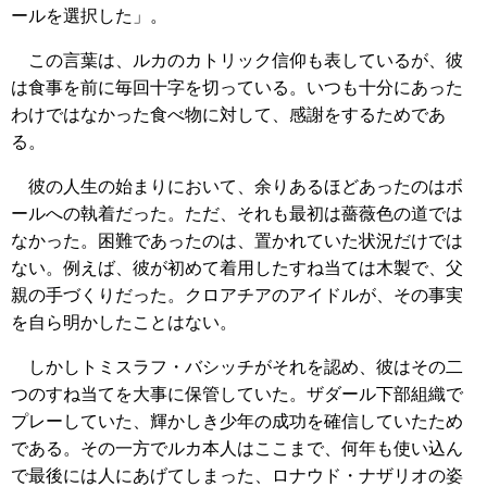
ールを選択した」。
この言葉は、ルカのカトリック信仰も表しているが、彼
は食事を前に毎回十字を切っている。いつも十分にあった
わけではなかった食べ物に対して、感謝をするためであ
る。
彼の人生の始まりにおいて、余りあるほどあったのはボ
ールへの執着だった。ただ、それも最初は薔薇色の道では
なかった。困難であったのは、置かれていた状況だけでは
ない。例えば、彼が初めて着用したすね当ては木製で、父
親の手づくりだった。クロアチアのアイドルが、その事実
を自ら明かしたことはない。
しかしトミスラフ・バシッチがそれを認め、彼はその二
つのすね当てを大事に保管していた。ザダール下部組織で
プレーしていた、輝かしき少年の成功を確信していたため
である。その一方でルカ本人はここまで、何年も使い込ん
で最後には人にあげてしまった、ロナウド・ナザリオの姿