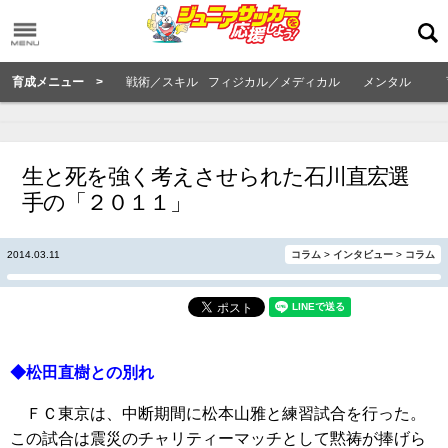
育成メニュー >
戦術／スキル
フィジカル／メディカル
メンタル
生と死を強く考えさせられた石川直宏選
手の「２０１１」
2014.03.11
コラム
>
インタビュー
>
コラム
◆松田直樹との別れ
ＦＣ東京は、中断期間に松本山雅と練習試合を行った。
この試合は震災のチャリティーマッチとして黙祷が捧げら