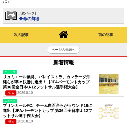
た。
【次ページ】
◆命の輝き
次の記事
前の記事
ページの先頭へ
新着情報
ニュース
リュミエール就将、パレイストラ、カマラーダ沖
縄らが準々決勝に進出！【JFAバーモントカップ
第36回全日本U-12フットサル選手権大会】
2026.8.10
NEW
ニュース
ブリンカールFC、チーム白百合らがラウンド16に
進出【JFAバーモントカップ 第36回全日本U-12フ
ットサル選手権大会】
2026.8.10
NEW