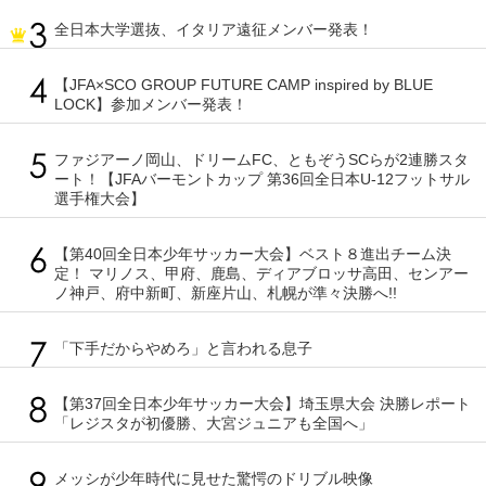
全日本大学選抜、イタリア遠征メンバー発表！
【JFA×SCO GROUP FUTURE CAMP inspired by BLUE
LOCK】参加メンバー発表！
ファジアーノ岡山、ドリームFC、ともぞうSCらが2連勝スタ
ート！【JFAバーモントカップ 第36回全日本U-12フットサル
選手権大会】
【第40回全日本少年サッカー大会】ベスト８進出チーム決
定！ マリノス、甲府、鹿島、ディアブロッサ高田、センアー
ノ神戸、府中新町、新座片山、札幌が準々決勝へ!!
「下手だからやめろ」と言われる息子
【第37回全日本少年サッカー大会】埼玉県大会 決勝レポート
「レジスタが初優勝、大宮ジュニアも全国へ」
メッシが少年時代に見せた驚愕のドリブル映像