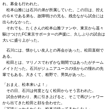
れ、募金も行われた。
松本山雅には石川の弟が所属していた。この日は、控え
のＧＫである弟も、故障明けの兄も、残念ながら試合には
出られなかった。
それでも、たくさんの松本山雅ファンや、東京から遥々
駆けつけたFC東京サポーターの声援に、久しぶりの試合は
大いに盛り上がった。
石川には、懐かしい友人との再会があった。松田直樹で
ある。
松田とは、マリノスでわずかな期間ではあったがチーム
メイトだった。石川がジュニアユースの頃からの憧れの先
輩でもある。大きくて、粗野で、男気があった。
「おまえ、松本来いよ！」
その日、石川は何度となく松田からそう言われた。
試合が終わり、奥に引き上げると、そこで再びシャワー
から出てきた松田と顔を合わせた。
「冗談じゃねえからな。松本で待ってるからな！」