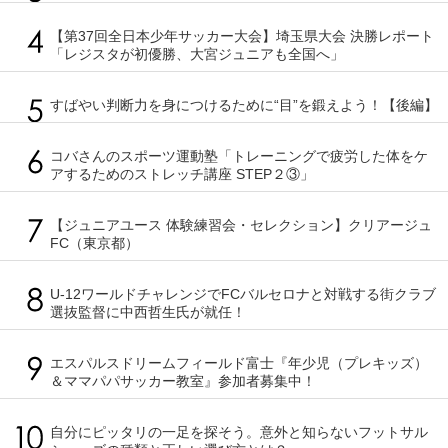
【第37回全日本少年サッカー大会】埼玉県大会 決勝レポート
「レジスタが初優勝、大宮ジュニアも全国へ」
すばやい判断力を身につけるために“目”を鍛えよう！【後編】
コバさんのスポーツ運動塾「トレーニングで疲労した体をケ
アするためのストレッチ講座 STEP２③」
【ジュニアユース 体験練習会・セレクション】クリアージュ
FC（東京都）
U-12ワールドチャレンジでFCバルセロナと対戦する街クラブ
選抜監督に中西哲生氏が就任！
エスパルスドリームフィールド富士『年少児（プレキッズ）
＆ママパパサッカー教室』参加者募集中！
自分にピッタリの一足を探そう。意外と知らないフットサル