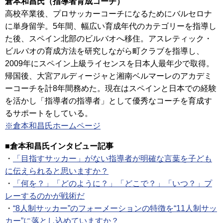
倉本和昌氏（指導者育成コーチ）
高校卒業後、プロサッカーコーチになるためにバルセロナ
に単身留学。5年間、幅広い育成年代のカテゴリーを指導し
た後、スペイン北部のビルバオへ移住。アスレティック・
ビルバオの育成方法を研究しながら町クラブを指導し、
2009年にスペイン上級ライセンスを日本人最年少で取得。
帰国後、大宮アルディージャと湘南ベルマーレのアカデミ
ーコーチを計8年間務めた。現在はスペインと日本での経験
を活かし「指導者の指導者」として優秀なコーチを育成す
るサポートをしている。
※倉本和昌氏ホームページ
■倉本和昌氏インタビュー記事
・
「目指すサッカー」がない指導者が明確な言葉を子ども
に伝えられると思いますか？
・
「何を？」「どのように？」「どこで？」「いつ？」プ
レーするのかが戦術だ
・
“8人制サッカー”のフォーメーションの特徴を“11人制サッ
カー”に落とし込めていますか？