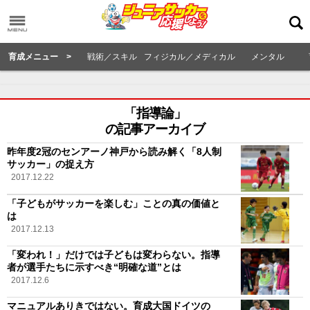
育成メニュー >
戦術／スキル
フィジカル／メディカル
メンタル
「指導論」
の記事アーカイブ
昨年度2冠のセンアーノ神戸から読み解く「8人制
サッカー」の捉え方
2017.12.22
「子どもがサッカーを楽しむ」ことの真の価値と
は
2017.12.13
「変われ！」だけでは子どもは変わらない。指導
者が選手たちに示すべき“明確な道”とは
2017.12.6
マニュアルありきではない。育成大国ドイツの