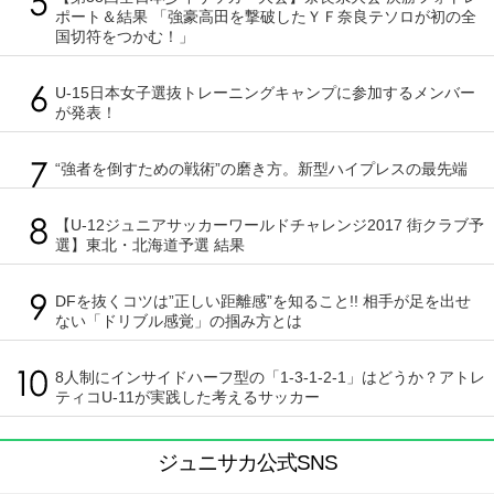
ポート＆結果 「強豪高田を撃破したＹＦ奈良テソロが初の全
国切符をつかむ！」
U-15日本女子選抜トレーニングキャンプに参加するメンバー
が発表！
“強者を倒すための戦術”の磨き方。新型ハイプレスの最先端
【U-12ジュニアサッカーワールドチャレンジ2017 街クラブ予
選】東北・北海道予選 結果
DFを抜くコツは”正しい距離感”を知ること!! 相手が足を出せ
ない「ドリブル感覚」の掴み方とは
8人制にインサイドハーフ型の「1-3-1-2-1」はどうか？アトレ
ティコU-11が実践した考えるサッカー
ジュニサカ公式SNS