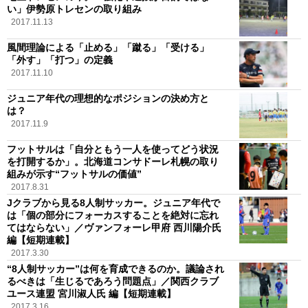
い」伊勢原トレセンの取り組み
2017.11.13
風間理論による「止める」「蹴る」「受ける」
「外す」「打つ」の定義
2017.11.10
ジュニア年代の理想的なポジションの決め方と
は？
2017.11.9
フットサルは「自分ともう一人を使ってどう状況
を打開するか」。北海道コンサドーレ札幌の取り
組みが示す“フットサルの価値”
2017.8.31
Jクラブから見る8人制サッカー。ジュニア年代で
は「個の部分にフォーカスすることを絶対に忘れ
てはならない」／ヴァンフォーレ甲府 西川陽介氏
編【短期連載】
2017.3.30
“8人制サッカー”は何を育成できるのか。議論され
るべきは「生じるであろう問題点」／関西クラブ
ユース連盟 宮川淑人氏 編【短期連載】
2017.3.16