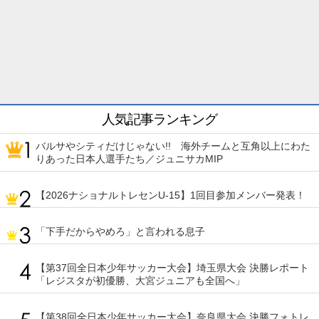
人気記事ランキング
バルサやシティだけじゃない!! 海外チームと互角以上にわた
りあった日本人選手たち／ジュニサカMIP
【2026ナショナルトレセンU-15】1回目参加メンバー発表！
「下手だからやめろ」と言われる息子
【第37回全日本少年サッカー大会】埼玉県大会 決勝レポート
「レジスタが初優勝、大宮ジュニアも全国へ」
【第38回全日本少年サッカー大会】奈良県大会 決勝フォトレ