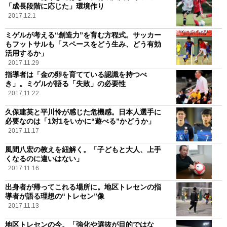
「成長段階に応じた」環境作り
2017.12.1
ミゲルが考える“創造力”を育む方程式。サッカー
もフットサルも「スペースをどう生み、どう有効
活用するか」
2017.11.29
指導者は「金の卵を育てている認識を持つべ
き」。ミゲルが語る「失敗」の必要性
2017.11.22
久保建英と平川怜が感じた危機感。日本人選手に
必要なのは「1対1をいかに“遊べる”かどうか」
2017.11.17
風間八宏の教えを紐解く。「子どもと大人、上手
くなるのに違いはない」
2017.11.16
出身者が帰ってこれる場所に。地区トレセンの指
導者が語る理想の“トレセン”像
2017.11.13
地区トレセンの今。「強化や選抜が目的ではな