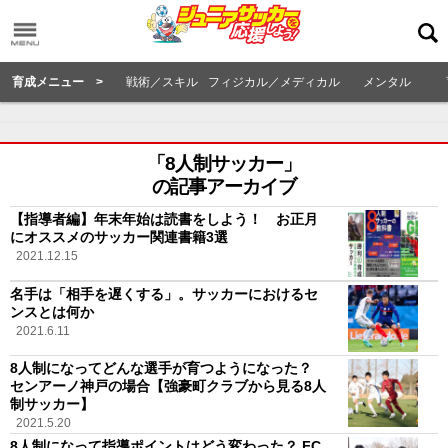
育成メニュー >
戦術／スキル
フィジカル／メディカル
メンタル
「8人制サッカー」
の記事アーカイブ
【指導者編】年末年始は読書をしよう！ お正月
にオススメのサッカー関連書籍3選
2021.12.15
名手は「相手を遅くする」。サッカーにおけるセ
ンスとは何か
2021.6.11
8人制になってどんな選手が育つようになった？
センアーノ神戸の場合【強豪町クラブから見る8人
制サッカー】
2021.5.20
8人制になって指導ポイントはどう変わった？ FC