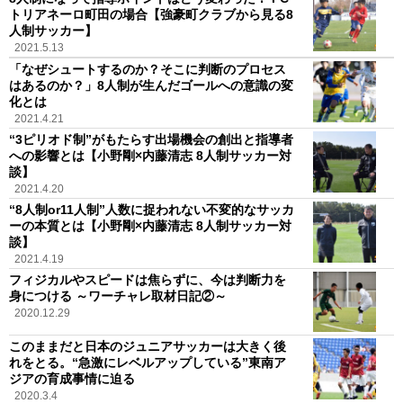
トリアネーロ町田の場合【強豪町クラブから見る8
人制サッカー】
2021.5.13
「なぜシュートするのか？そこに判断のプロセス
はあるのか？」8人制が生んだゴールへの意識の変
化とは
2021.4.21
“3ピリオド制”がもたらす出場機会の創出と指導者
への影響とは【小野剛×内藤清志 8人制サッカー対
談】
2021.4.20
“8人制or11人制”人数に捉われない不変的なサッカ
ーの本質とは【小野剛×内藤清志 8人制サッカー対
談】
2021.4.19
フィジカルやスピードは焦らずに、今は判断力を
身につける ～ワーチャレ取材日記②～
2020.12.29
このままだと日本のジュニアサッカーは大きく後
れをとる。“急激にレベルアップしている”東南ア
ジアの育成事情に迫る
2020.3.4