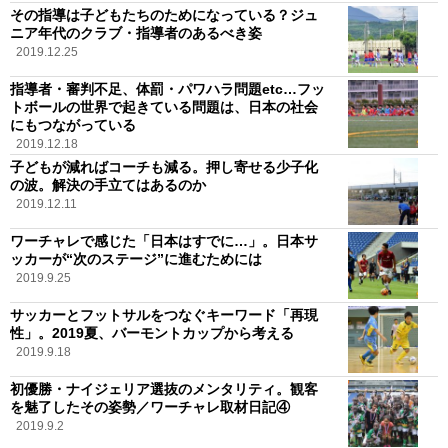
その指導は子どもたちのためになっている？ジュ
ニア年代のクラブ・指導者のあるべき姿
2019.12.25
指導者・審判不足、体罰・パワハラ問題etc…フッ
トボールの世界で起きている問題は、日本の社会
にもつながっている
2019.12.18
子どもが減ればコーチも減る。押し寄せる少子化
の波。解決の手立てはあるのか
2019.12.11
ワーチャレで感じた「日本はすでに…」。日本サ
ッカーが“次のステージ”に進むためには
2019.9.25
サッカーとフットサルをつなぐキーワード「再現
性」。2019夏、バーモントカップから考える
2019.9.18
初優勝・ナイジェリア選抜のメンタリティ。観客
を魅了したその姿勢／ワーチャレ取材日記④
2019.9.2