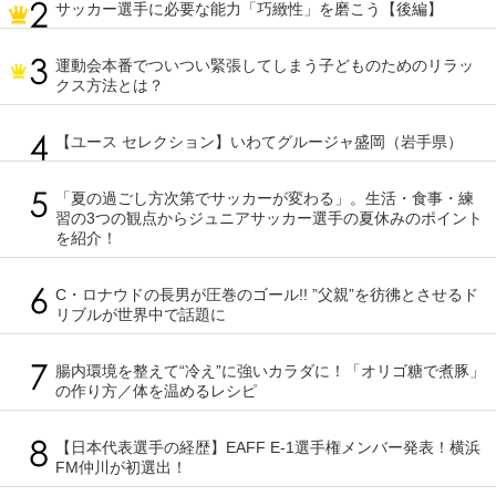
サッカー選手に必要な能力「巧緻性」を磨こう【後編】
運動会本番でついつい緊張してしまう子どものためのリラッ
クス方法とは？
【ユース セレクション】いわてグルージャ盛岡（岩手県）
「夏の過ごし方次第でサッカーが変わる」。生活・食事・練
習の3つの観点からジュニアサッカー選手の夏休みのポイント
を紹介！
C・ロナウドの長男が圧巻のゴール!! ”父親”を彷彿とさせるド
リブルが世界中で話題に
腸内環境を整えて“冷え”に強いカラダに！「オリゴ糖で煮豚」
の作り方／体を温めるレシピ
【日本代表選手の経歴】EAFF E-1選手権メンバー発表！横浜
FM仲川が初選出！