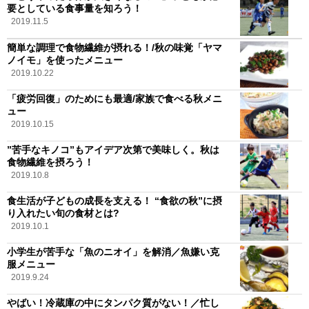
要としている食事量を知ろう！
2019.11.5
簡単な調理で食物繊維が摂れる！/秋の味覚「ヤマ
ノイモ」を使ったメニュー
2019.10.22
「疲労回復」のためにも最適/家族で食べる秋メニ
ュー
2019.10.15
”苦手なキノコ”もアイデア次第で美味しく。秋は
食物繊維を摂ろう！
2019.10.8
食生活が子どもの成長を支える！ “食欲の秋”に摂
り入れたい旬の食材とは?
2019.10.1
小学生が苦手な「魚のニオイ」を解消／魚嫌い克
服メニュー
2019.9.24
やばい！冷蔵庫の中にタンパク質がない！／忙し