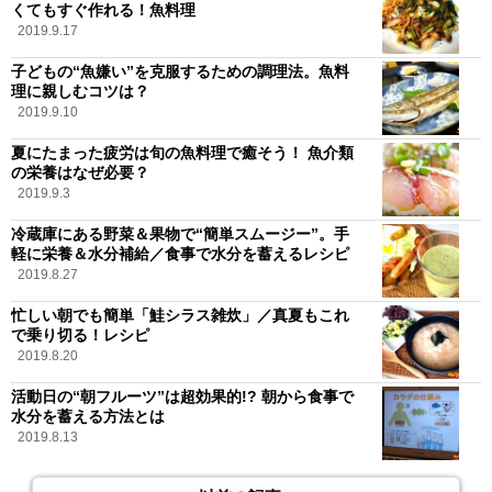
くてもすぐ作れる！魚料理
2019.9.17
子どもの“魚嫌い”を克服するための調理法。魚料
理に親しむコツは？
2019.9.10
夏にたまった疲労は旬の魚料理で癒そう！ 魚介類
の栄養はなぜ必要？
2019.9.3
冷蔵庫にある野菜＆果物で“簡単スムージー”。手
軽に栄養＆水分補給／食事で水分を蓄えるレシピ
2019.8.27
忙しい朝でも簡単「鮭シラス雑炊」／真夏もこれ
で乗り切る！レシピ
2019.8.20
活動日の“朝フルーツ”は超効果的!? 朝から食事で
水分を蓄える方法とは
2019.8.13