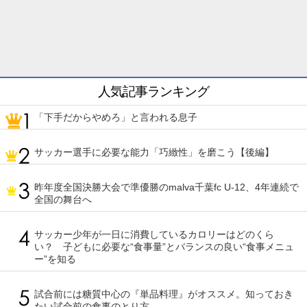
人気記事ランキング
「下手だからやめろ」と言われる息子
サッカー選手に必要な能力「巧緻性」を磨こう【後編】
昨年度全国決勝大会で準優勝のmalva千葉fc U-12、4年連続で
全国の舞台へ
サッカー少年が一日に消費しているカロリーはどのくら
い？ 子どもに必要な“食事量”とバランスの良い“食事メニュ
ー”を知る
試合前には糖質中心の『単品料理』がオススメ。知っておき
たい試合前の食事のとり方