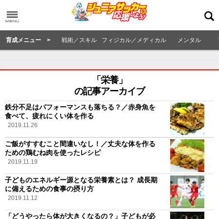
育成メニュー >
戦術／スキル
フィジカル／メディカル
メンタル
「栄養」
の記事アーカイブ
鉄分不足はパフォーマンスも落ちる？／赤身魚を
食べて、疲れにくい体を作る
2019.11.26
ご飯がすすむこと間違いなし！／丈夫な体を作る
ための鶏むね肉を使ったレシピ
2019.11.19
子どものエネルギー源となる栄養素とは？ 成長期
に備えるための食事の摂り方
2019.11.12
「どうやったら体が大きくなるの？」子どもが必