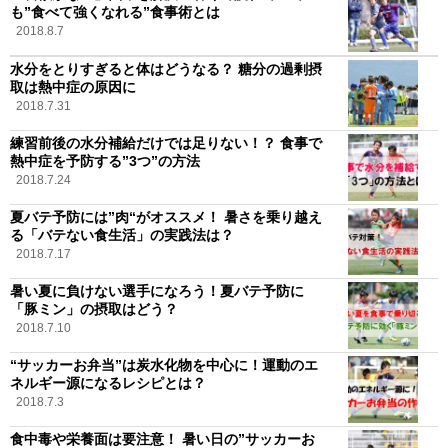
も”食べて強くなれる”食事術とは
2018.8.7
水分をとりすぎると体はどうなる？ 糖分の過剰摂
取は熱中症の原因に
2018.7.31
練習前後の水分補給だけでは足りない！？ 食事で
熱中症を予防する”3つ”の方法
2018.7.24
夏バテ予防には”肉“がオススメ！ 暑さを乗り越え
る「バテない食生活」の実践法は？
2018.7.17
暑い夏に負けない選手になろう！夏バテ予防に
「豚ミン」の摂取はどう？
2018.7.10
“サッカーお弁当”は炭水化物を中心に！運動のエ
ネルギー源になるレシピとは？
2018.7.3
食中毒や栄養面は要注意！ 暑い日の”サッカーお