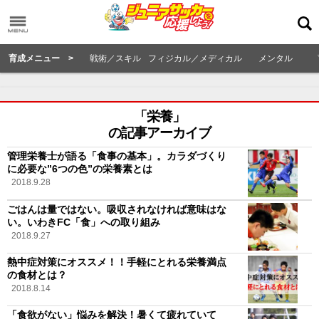
育成メニュー >
戦術／スキル
フィジカル／メディカル
メンタル
「栄養」
の記事アーカイブ
管理栄養士が語る「食事の基本」。カラダづくり
に必要な”6つの色”の栄養素とは
2018.9.28
ごはんは量ではない。吸収されなければ意味はな
い。いわきFC「食」への取り組み
2018.9.27
熱中症対策にオススメ！！手軽にとれる栄養満点
の食材とは？
2018.8.14
「食欲がない」悩みを解決！暑くて疲れていて