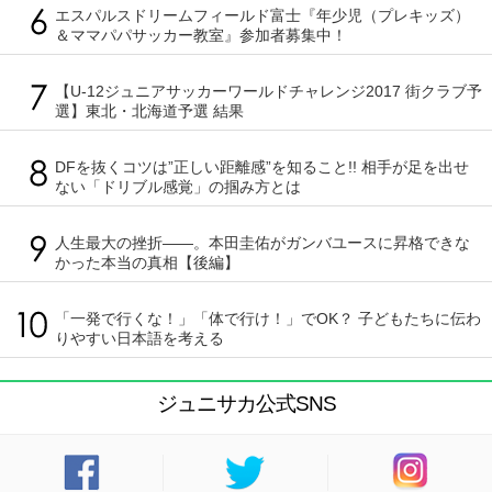
エスパルスドリームフィールド富士『年少児（プレキッズ）
＆ママパパサッカー教室』参加者募集中！
【U-12ジュニアサッカーワールドチャレンジ2017 街クラブ予
選】東北・北海道予選 結果
DFを抜くコツは”正しい距離感”を知ること!! 相手が足を出せ
ない「ドリブル感覚」の掴み方とは
人生最大の挫折――。本田圭佑がガンバユースに昇格できな
かった本当の真相【後編】
「一発で行くな！」「体で行け！」でOK？ 子どもたちに伝わ
りやすい日本語を考える
ジュニサカ公式SNS