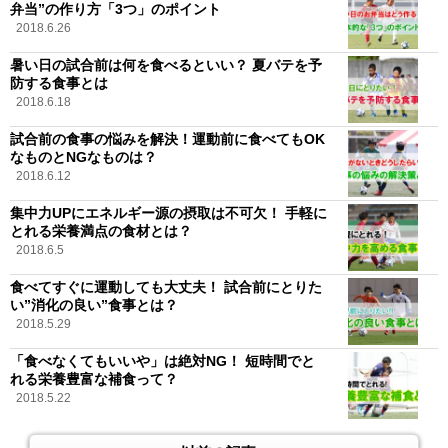
弁当”の作り方「3つ」のポイント
2018.6.26
暑い日の試合前は何を食べるといい？ 夏バテを予
防する食事とは
2018.6.18
試合前の食事の悩みを解決！運動前に食べてもOK
なものとNGなものは？
2018.6.12
集中力UPにエネルギー源の摂取は不可欠！ 手軽に
とれる栄養満点の食材とは？
2018.6.5
食べてすぐに運動しても大丈夫！ 試合前にとりた
い”消化の良い”食事とは？
2018.5.29
「食べなくてもいいや」は絶対NG！ 短時間でと
れる栄養豊富な補食って？
2018.5.22