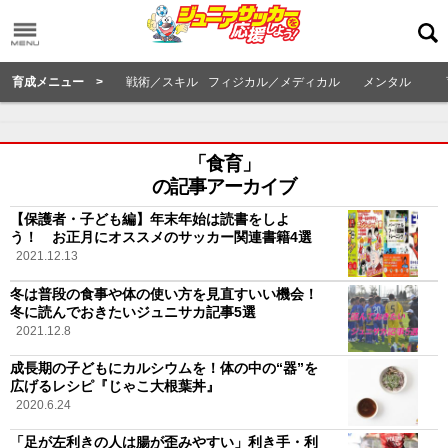
育成メニュー >
戦術／スキル
フィジカル／メディカル
メンタル
「食育」
の記事アーカイブ
【保護者・子ども編】年末年始は読書をしよ
う！ お正月にオススメのサッカー関連書籍4選
2021.12.13
冬は普段の食事や体の使い方を見直すいい機会！
冬に読んでおきたいジュニサカ記事5選
2021.12.8
成長期の子どもにカルシウムを！体の中の“器”を
広げるレシピ『じゃこ大根葉丼』
2020.6.24
「足が左利きの人は腸が歪みやすい」利き手・利