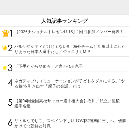
人気記事ランキング
【2026ナショナルトレセンU-15】1回目参加メンバー発表！
バルサやシティだけじゃない!! 海外チームと互角以上にわた
りあった日本人選手たち／ジュニサカMIP
「下手だからやめろ」と言われる息子
ネガティブなコミュニケーションが子どもをダメにする。”や
る気”を引き出す「親子の会話」とは
【第94回全国高校サッカー選手権大会】石川／私立／星稜
選手名鑑
リトルなでしこ、スペイン下しU-17W杯2連覇に王手へ。優勝
かけて北朝鮮と対戦