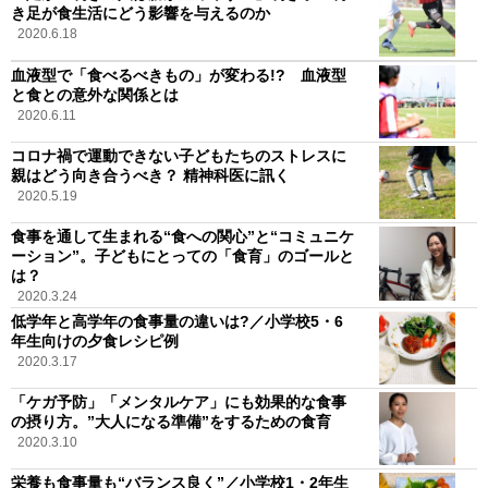
き足が食生活にどう影響を与えるのか
2020.6.18
血液型で「食べるべきもの」が変わる!? 血液型
と食との意外な関係とは
2020.6.11
コロナ禍で運動できない子どもたちのストレスに
親はどう向き合うべき？ 精神科医に訊く
2020.5.19
食事を通して生まれる“食への関心”と“コミュニケ
ーション”。子どもにとっての「食育」のゴールと
は？
2020.3.24
低学年と高学年の食事量の違いは?／小学校5・6
年生向けの夕食レシピ例
2020.3.17
「ケガ予防」「メンタルケア」にも効果的な食事
の摂り方。”大人になる準備”をするための食育
2020.3.10
栄養も食事量も“バランス良く”／小学校1・2年生