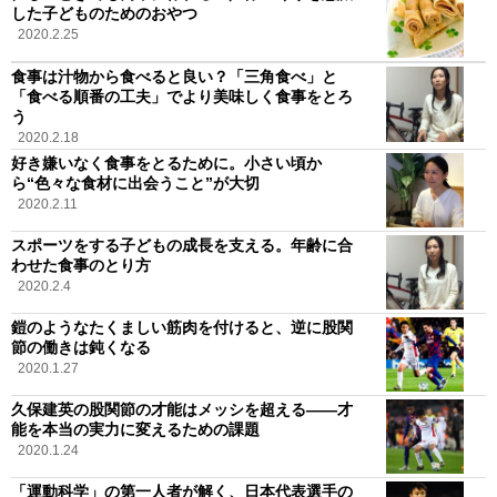
した子どものためのおやつ
2020.2.25
食事は汁物から食べると良い？「三角食べ」と
「食べる順番の工夫」でより美味しく食事をとろ
う
2020.2.18
好き嫌いなく食事をとるために。小さい頃か
ら“色々な食材に出会うこと”が大切
2020.2.11
スポーツをする子どもの成長を支える。年齢に合
わせた食事のとり方
2020.2.4
鎧のようなたくましい筋肉を付けると、逆に股関
節の働きは鈍くなる
2020.1.27
久保建英の股関節の才能はメッシを超える――才
能を本当の実力に変えるための課題
2020.1.24
「運動科学」の第一人者が解く、日本代表選手の