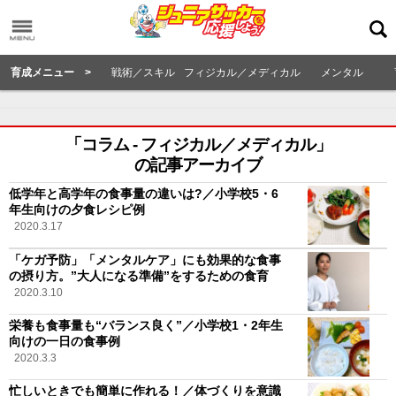
育成メニュー >
戦術／スキル
フィジカル／メディカル
メンタル
「コラム - フィジカル／メディカル」
の記事アーカイブ
低学年と高学年の食事量の違いは?／小学校5・6
年生向けの夕食レシピ例
2020.3.17
「ケガ予防」「メンタルケア」にも効果的な食事
の摂り方。”大人になる準備”をするための食育
2020.3.10
栄養も食事量も“バランス良く”／小学校1・2年生
向けの一日の食事例
2020.3.3
忙しいときでも簡単に作れる！／体づくりを意識