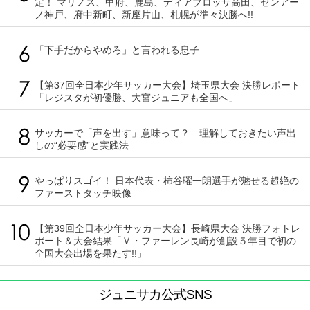
定！ マリノス、甲府、鹿島、ディアブロッサ高田、センアー
ノ神戸、府中新町、新座片山、札幌が準々決勝へ!!
「下手だからやめろ」と言われる息子
【第37回全日本少年サッカー大会】埼玉県大会 決勝レポート
「レジスタが初優勝、大宮ジュニアも全国へ」
サッカーで「声を出す」意味って？ 理解しておきたい声出
しの“必要感”と実践法
やっぱりスゴイ！ 日本代表・柿谷曜一朗選手が魅せる超絶の
ファーストタッチ映像
【第39回全日本少年サッカー大会】長崎県大会 決勝フォトレ
ポート＆大会結果「Ｖ・ファーレン長崎が創設５年目で初の
全国大会出場を果たす!!」
ジュニサカ公式SNS