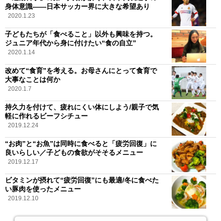
身体意識――日本サッカー界に大きな希望あり
2020.1.23
子どもたちが「食べること」以外も興味を持つ。
ジュニア年代から身に付けたい“食の自立”
2020.1.14
改めて“食育”を考える。お母さんにとって食育で
大事なことは何か
2020.1.7
持久力を付けて、疲れにくい体にしよう/親子で気
軽に作れるビーフシチュー
2019.12.24
“お肉”と“お魚”は同時に食べると「疲労回復」に
良いらしい／子どもの食欲がそそるメニュー
2019.12.17
ビタミンが摂れて“疲労回復”にも最適/冬に食べた
い豚肉を使ったメニュー
2019.12.10